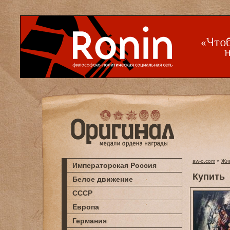
aw-o.com
»
Жи
Императорская Россия
Купить
Белое движение
СССР
Европа
Германия