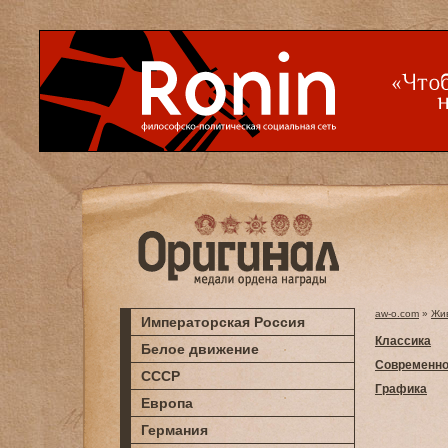
aw-o.com
»
Жи
Императорская Россия
Классика
Белое движение
Современно
СССР
Графика
Европа
Германия